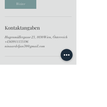
n
Weiter
.
Kontaktangaben
Hagenmüllergasse 23, 1030 Wien, Österreich
+4369911133196
ninaardeljan70@gmail.com
AGB
FAQ
Impressum
Datenschutz
info@ninaesthetics.at