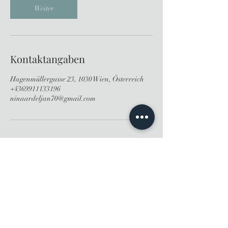
n
Weiter
.
Kontaktangaben
Hagenmüllergasse 23, 1030 Wien, Österreich
+4369911133196
ninaardeljan70@gmail.com
AGB
FAQ
Impressum
Datenschutz
info@ninaesthetics.at